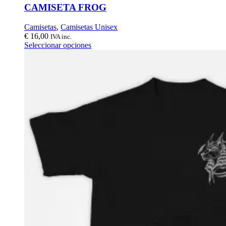
CAMISETA FROG
Camisetas
,
Camisetas Unisex
€
16,00
IVA inc.
Seleccionar opciones