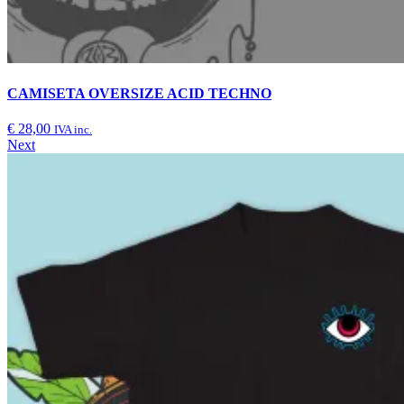
CAMISETA OVERSIZE ACID TECHNO
€
28,00
IVA inc.
Next