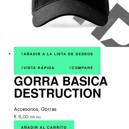
AÑADIR A LA LISTA DE DESEOS
VISTA RÁPIDA
COMPARE
GORRA BASICA
DESTRUCTION
Accesorios
,
Gorras
€
8,00
IVA inc.
AÑADIR AL CARRITO