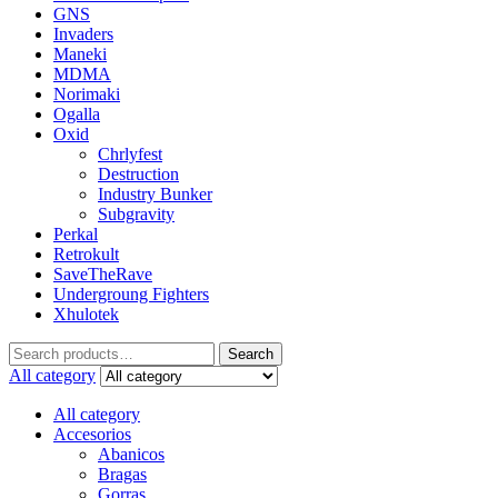
GNS
Invaders
Maneki
MDMA
Norimaki
Ogalla
Oxid
Chrlyfest
Destruction
Industry Bunker
Subgravity
Perkal
Retrokult
SaveTheRave
Undergroung Fighters
Xhulotek
Search
All category
All category
Accesorios
Abanicos
Bragas
Gorras