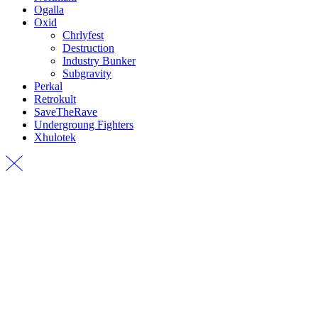
Ogalla
Oxid
Chrlyfest
Destruction
Industry Bunker
Subgravity
Perkal
Retrokult
SaveTheRave
Undergroung Fighters
Xhulotek