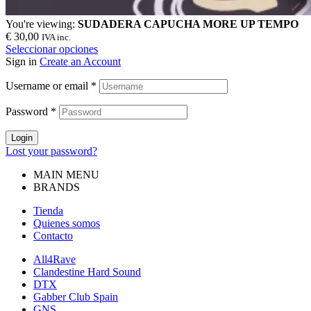
You're viewing:
SUDADERA CAPUCHA MORE UP TEMPO
€
30,00
IVA inc.
Seleccionar opciones
Sign in
Create an Account
Username or email
*
Password
*
Login
Lost your password?
MAIN MENU
BRANDS
Tienda
Quienes somos
Contacto
All4Rave
Clandestine Hard Sound
DTX
Gabber Club Spain
GNS