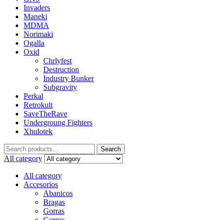
Invaders
Maneki
MDMA
Norimaki
Ogalla
Oxid
Chrlyfest
Destruction
Industry Bunker
Subgravity
Perkal
Retrokult
SaveTheRave
Undergroung Fighters
Xhulotek
Search
All category
All category
Accesorios
Abanicos
Bragas
Gorras
Gorros