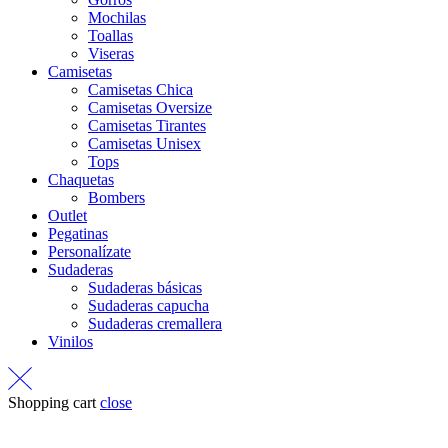
Mochilas
Toallas
Viseras
Camisetas
Camisetas Chica
Camisetas Oversize
Camisetas Tirantes
Camisetas Unisex
Tops
Chaquetas
Bombers
Outlet
Pegatinas
Personalízate
Sudaderas
Sudaderas básicas
Sudaderas capucha
Sudaderas cremallera
Vinilos
Shopping cart
close