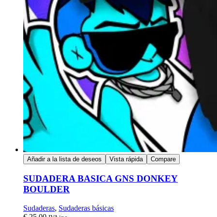
Añadir a la lista de deseos
Vista rápida
Compare
SUDADERA BASICA GNS DONKEY
BOULDER
Sudaderas
,
Sudaderas básicas
€
25,00