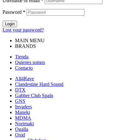
Username or email
*
Password
*
Login
Lost your password?
MAIN MENU
BRANDS
Tienda
Quienes somos
Contacto
All4Rave
Clandestine Hard Sound
DTX
Gabber Club Spain
GNS
Invaders
Maneki
MDMA
Norimaki
Ogalla
Oxid