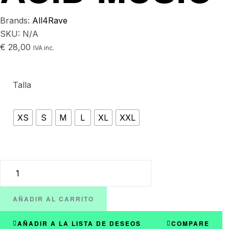
Brands:
All4Rave
SKU:
N/A
€
28,00
IVA inc.
Talla
XS
S
M
L
XL
XXL
AÑADIR AL CARRITO
AÑADIR A LA LISTA DE DESEOS
COMPARE