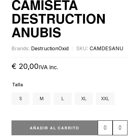
CAMISETA
DESTRUCTION
ANUBIS
Brands:
Destruction
Oxid
SKU:
CAMDESANU
€
20,00
IVA inc.
Talla
S
M
L
XL
XXL
AÑADIR AL CARRITO