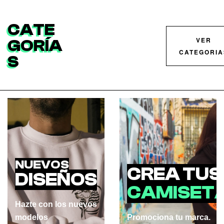
CATE
VER
GORÍA
CATEGORIA
S
NUEVOS
CREA TUS
DISEÑOS
CAMISET
Hazte con los nuevos
modelos
Promociona tu marca.