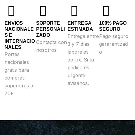
ENVIOS
SOPORTE
ENTREGA
100% PAGO
NACIONALE
PERSONALI
ESTIMADA
SEGURO
S E
ZADO
Entrega entre
Pago seguro
INTERNACIO
Contacta con
3 y 7 días
gararantizad
NALES
nosotros
laborales
o
Portes
aprox. Si tu
nacionales
pedido es
gratis para
urgente
compras
avísanos.
superiores a
70€