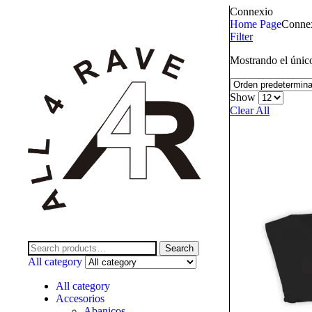
Connexio
Home Page
Conne
Filter
Mostrando el único
Show
Clear All
Search
All category
All category
Accesorios
Abanicos