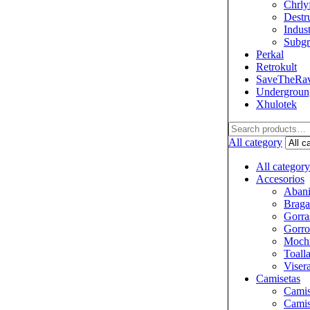
Chrly
Destr
Indus
Subgr
Perkal
Retrokult
SaveTheRa
Undergroung
Xhulotek
All category
All category
Accesorios
Abani
Braga
Gorra
Gorro
Mochi
Toall
Viser
Camisetas
Camis
Camis