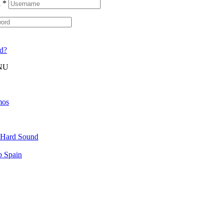
l
*
rd?
NU
mos
 Hard Sound
b Spain