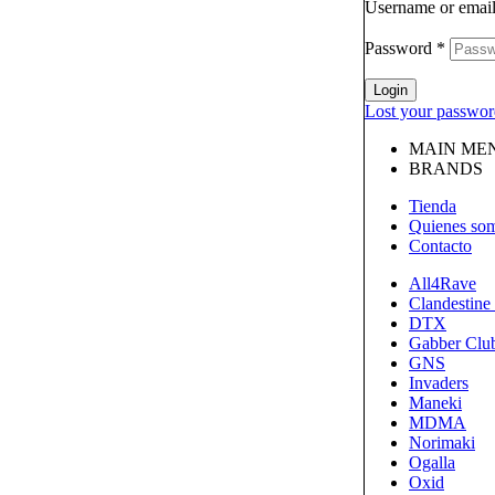
Username or emai
Password
*
Login
Lost your passwo
MAIN ME
BRANDS
Tienda
Quienes so
Contacto
All4Rave
Clandestine
DTX
Gabber Clu
GNS
Invaders
Maneki
MDMA
Norimaki
Ogalla
Oxid