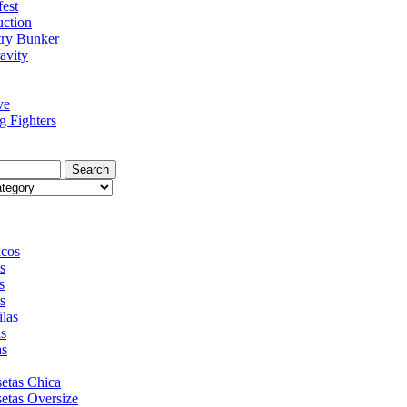
fest
uction
try Bunker
avity
ve
 Fighters
Search
cos
s
s
s
las
as
as
etas Chica
etas Oversize