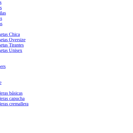
s
s
las
as
as
etas Chica
etas Oversize
etas Tirantes
etas Unisex
ers
e
eras básicas
eras capucha
eras cremallera