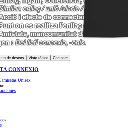
lista de deseos
Vista rápida
Compare
TA CONNEXIO
Camisetas Unisex
inc.
 opciones
cos
s