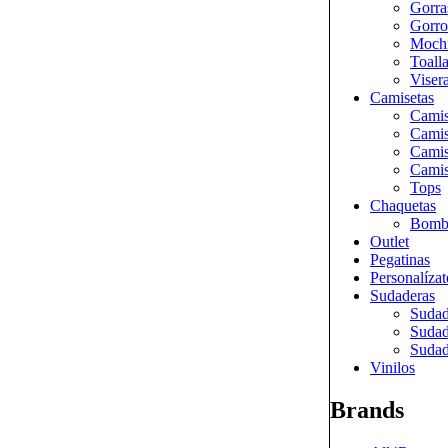
Gorra
Gorro
Mochi
Toall
Viser
Camisetas
Camis
Camis
Camis
Camis
Tops
Chaquetas
Bomb
Outlet
Pegatinas
Personalízat
Sudaderas
Sudad
Sudad
Sudad
Vinilos
Brands