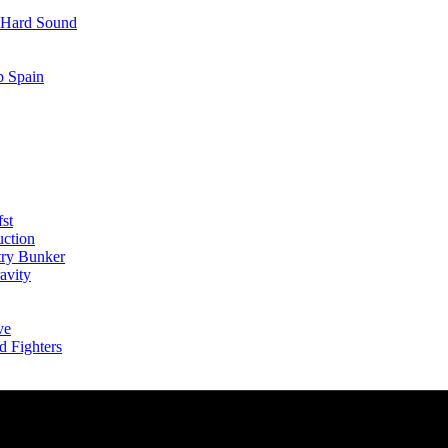
 Hard Sound
b Spain
fst
uction
try Bunker
avity
ve
 Fighters