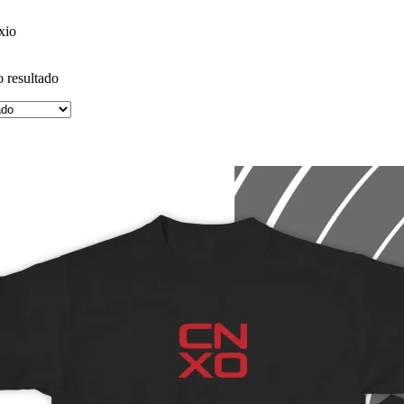
xio
 resultado