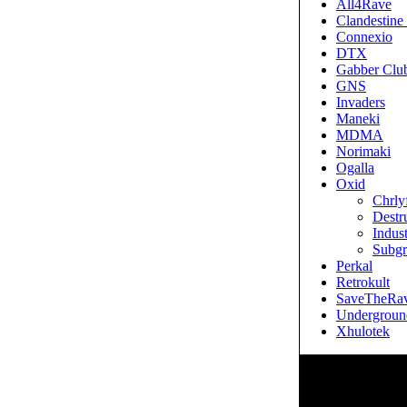
All4Rave
Clandestine
Connexio
DTX
Gabber Clu
GNS
Invaders
Maneki
MDMA
Norimaki
Ogalla
Oxid
Chrly
Destr
Indus
Subgr
Perkal
Retrokult
SaveTheRa
Underground
Xhulotek